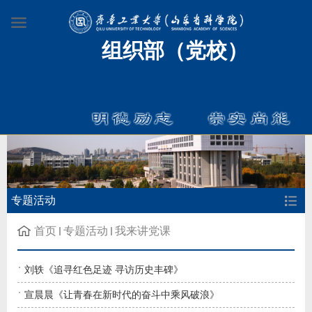
组织部（党校）
专题活动
首页
专题活动
我来讲党课
刘轶《追寻红色足迹 寻访历史丰碑》
宣晨晨《让青春在新时代的奋斗中乘风破浪》