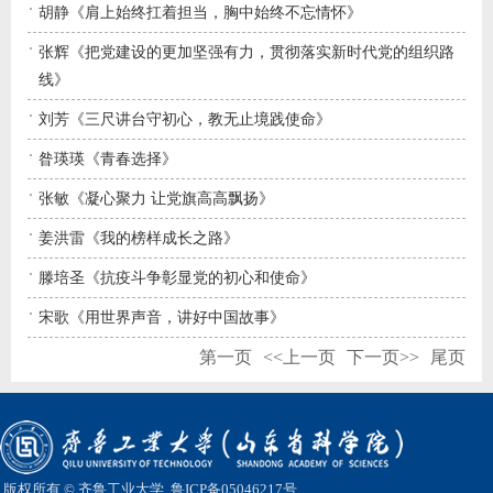
胡静《肩上始终扛着担当，胸中始终不忘情怀》
张辉《把党建设的更加坚强有力，贯彻落实新时代党的组织路
线》
刘芳《三尺讲台守初心，教无止境践使命》
昝瑛瑛《青春选择》
张敏《凝心聚力 让党旗高高飘扬》
姜洪雷《我的榜样成长之路》
滕培圣《抗疫斗争彰显党的初心和使命》
宋歌《用世界声音，讲好中国故事》
第一页
<<上一页
下一页>>
尾页
版权所有 © 齐鲁工业大学
鲁ICP备05046217号